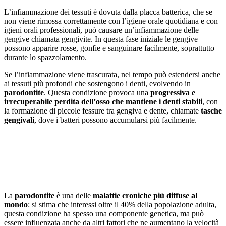
L’infiammazione dei tessuti è dovuta dalla placca batterica, che se
non viene rimossa correttamente con l’igiene orale quotidiana e con
igieni orali professionali, può causare un’infiammazione delle
gengive chiamata gengivite. In questa fase iniziale le gengive
possono apparire rosse, gonfie e sanguinare facilmente, soprattutto
durante lo spazzolamento.
Se l’infiammazione viene trascurata, nel tempo può estendersi anche
ai tessuti più profondi che sostengono i denti, evolvendo in
parodontite
. Questa condizione provoca una
progressiva e
irrecuperabile perdita dell’osso che mantiene i denti stabili
, con
la formazione di piccole fessure tra gengiva e dente, chiamate
tasche
gengivali
, dove i batteri possono accumularsi più facilmente.
La
parodontite
è una delle
malattie croniche più diffuse al
mondo
: si stima che interessi oltre il 40% della popolazione adulta,
questa condizione ha spesso una componente genetica, ma può
essere influenzata anche da altri fattori che ne aumentano la velocità