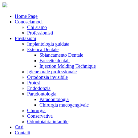
Home Page
Conosciamoci
Chi siamo
Professionisti
Prestazioni
Implantologia guidata
Estetica Dentale
Sbiancamento Dentale
Faccette dentali
Injection Molding Technique
Igiene orale professionale
Ortodonzia invisibile
Protesi
Endodonzia
Paradontologia
Paradontologia
Chirurgia mucogengivale
Chirurgia
Conservativa
Odontoiatria infantile
Casi
Contatti