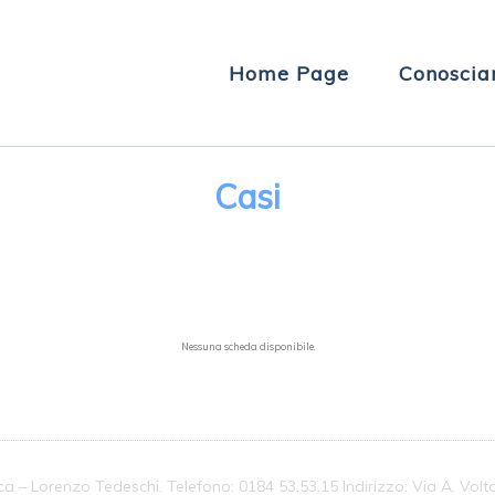
Home Page
Conoscia
Casi
Nessuna scheda disponibile.
ca – Lorenzo Tedeschi. Telefono: 0184 53.53.15 Indirizzo: Via A. Vol