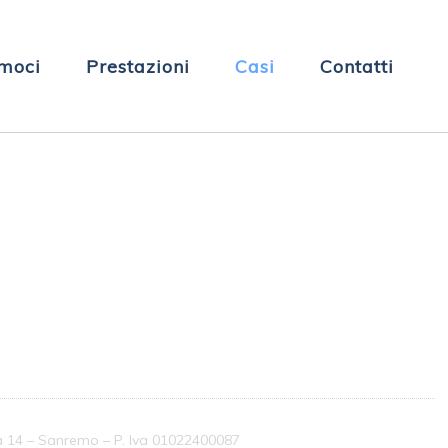
moci
Prestazioni
Casi
Contatti
ta 14 – Sanremo – P. Iva 01022400087