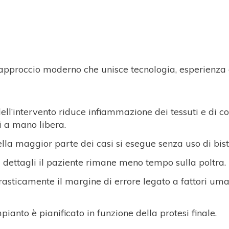
 approccio moderno che unisce tecnologia, esperienza c
dell’intervento riduce infiammazione dei tessuti e di c
i a mano libera.
ella maggior parte dei casi si esegue senza uso di bistu
i dettagli il paziente rimane meno tempo sulla poltra.
drasticamente il margine di errore legato a fattori uma
mpianto è pianificato in funzione della protesi finale.