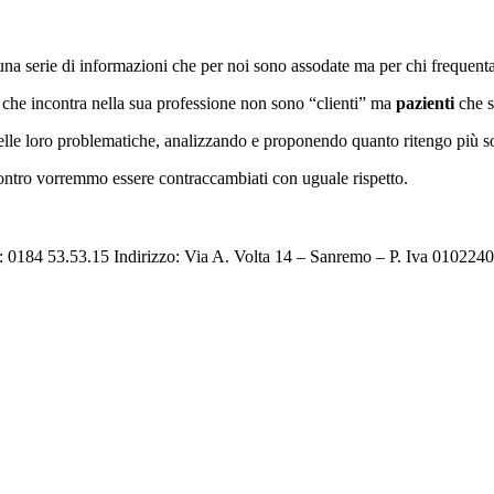
re una serie di informazioni che per noi sono assodate ma per chi frequent
 che incontra nella sua professione non sono “clienti” ma
pazienti
che si
lle loro problematiche, analizzando e proponendo quanto ritengo più sodd
 contro vorremmo essere contraccambiati con uguale rispetto.
: 0184 53.53.15 Indirizzo: Via A. Volta 14 – Sanremo – P. Iva 010224