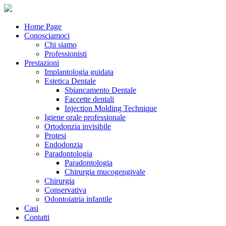
Home Page
Conosciamoci
Chi siamo
Professionisti
Prestazioni
Implantologia guidata
Estetica Dentale
Sbiancamento Dentale
Faccette dentali
Injection Molding Technique
Igiene orale professionale
Ortodonzia invisibile
Protesi
Endodonzia
Paradontologia
Paradontologia
Chirurgia mucogengivale
Chirurgia
Conservativa
Odontoiatria infantile
Casi
Contatti