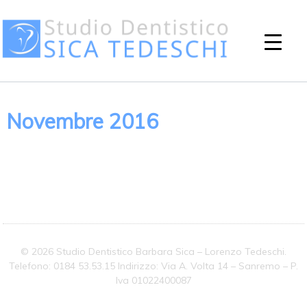
Novembre 2016
© 2026 Studio Dentistico Barbara Sica – Lorenzo Tedeschi.
Telefono: 0184 53.53.15 Indirizzo: Via A. Volta 14 – Sanremo – P.
Iva 01022400087