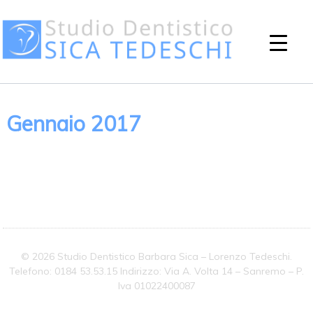
Gennaio 2017
© 2026 Studio Dentistico Barbara Sica – Lorenzo Tedeschi.
Telefono: 0184 53.53.15 Indirizzo: Via A. Volta 14 – Sanremo – P.
Iva 01022400087