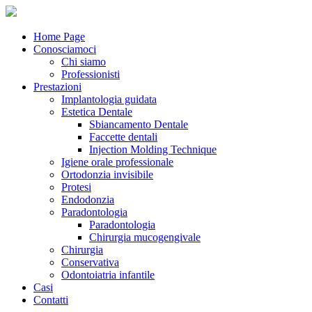
Home Page
Conosciamoci
Chi siamo
Professionisti
Prestazioni
Implantologia guidata
Estetica Dentale
Sbiancamento Dentale
Faccette dentali
Injection Molding Technique
Igiene orale professionale
Ortodonzia invisibile
Protesi
Endodonzia
Paradontologia
Paradontologia
Chirurgia mucogengivale
Chirurgia
Conservativa
Odontoiatria infantile
Casi
Contatti