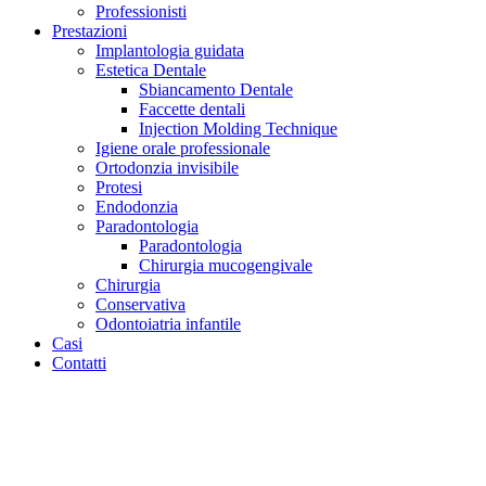
Professionisti
Prestazioni
Implantologia guidata
Estetica Dentale
Sbiancamento Dentale
Faccette dentali
Injection Molding Technique
Igiene orale professionale
Ortodonzia invisibile
Protesi
Endodonzia
Paradontologia
Paradontologia
Chirurgia mucogengivale
Chirurgia
Conservativa
Odontoiatria infantile
Casi
Contatti